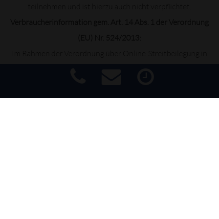
teilnehmen und ist hierzu auch nicht verpflichtet.
Verbraucherinformation gem. Art. 14 Abs. 1 der Verordnung
(EU) Nr. 524/2013:
Im Rahmen der Verordnung über Online-Streitbeilegung in
Verbraucherangelegenheiten
steht Ihnen unter
http://ec.europa.eu/consumers/odr/
eine Online-Streitbeilegungsplattform der EU-Kommission
Impressum
|
Haftungsausschluss
zur Verfügung.
|
Datenschutz
|
Barrierefreiheit
Die für uns zuständige Schiedsstelle so wie weitere Infos zu
Schiedsstellen finden Sie auf dem Online Portal:
www.kfz-schiedsstellen.de
BILDRECHTE