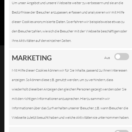
Um unser Angebot und unsere Webseite weiter zu verbessern und sie an die
Bedürfnisse der Besucher anzupassen, erfassen und analysieren wir mit Hilfe
dieser Cookies anonymisierte Daten. So erfahren wir beispielsweise etwas zu
den Besucherzahlen, wie sich die Besucher mit der Webseite beschäftigen oder
Ihre Aktivitäten auf den einzelnen Seiten.
MARKETING
Aus
Verantwortlich:
Mit Hilfe dieser Cookies können wir für Sie Inhalte, passend zu Ihren Interessen
Kfz Werkstatt Widorski
anzeigen. So können diese z.B. genutzt werden, um zu verhindern, dass
Inhaber / Geschäftsführer: Maik Widorski
wiederholt dieselben Anzeigen den gleichen Personen gezeigt werden oder Sie
Geschäftsform: Einzelunternehmen
mit den richtigen Informationen anzusprechen. Hierzu sammeln wir
Aumunder Feldstraße 65
Informationen über das Surfverhalten unserer Besucher, z.B. wann Besucher die
28757 Bremen
Webseite zuletzt besucht haben und welche Aktivitäten sie unternommen haben.
Telefon: 04 21 / 4 78 56 90